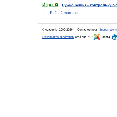
Игры ⚽
Нужно решить контрольную?
Poêle à marrons
© Academic, 2000-2026
Contactez-nous:
Support techn
Dictionnaires exportation
, créé sur PHP,
Joomla,