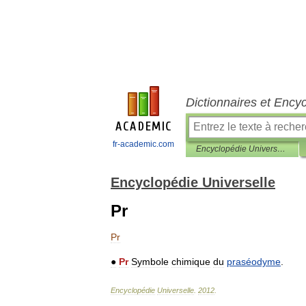
Dictionnaires et Ency
fr-academic.com
Encyclopédie Universelle
Encyclopédie Universelle
Pr
Pr
●
Pr
Symbole
chimique
du
praséodyme
.
Encyclopédie
Universelle
.
2012
.