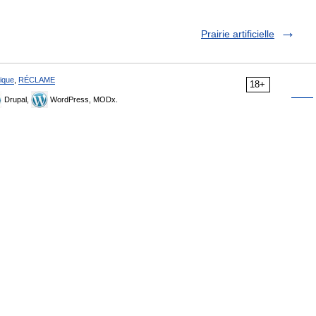
Prairie artificielle
ique
,
RÉCLAME
18+
Drupal,
WordPress, MODx.