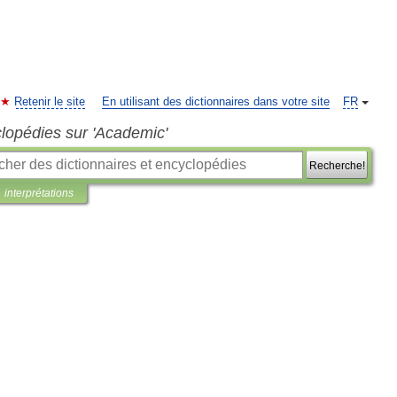
Retenir le site
En utilisant des dictionnaires dans votre site
FR
clopédies sur 'Academic'
Recherche!
interprétations